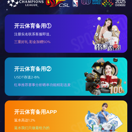
邮箱：nbbjoven@126.com
扫码在线询价
（王凯）
Copyright 2008-至今 乐动在线官网
浙ICP备20022996号-1