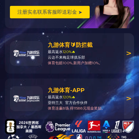
快速导航
首页
产品中心
成功案例
资讯中心
技术支持
关于博骏
乐动（中国）
乐动（中国）
地址：宁波市象山县泗洲头镇工业园区西溪路1号
邮编：315724
联系人：王 凯 135-6789-0195