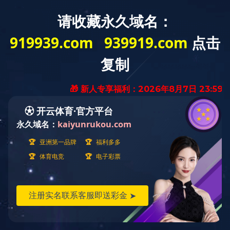
博骏
加热
设备
您的位置：
首页
>
资讯中心
> 公司动态
资讯中心
公司动态
�
行业动态
�
技术支持
�