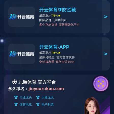
带防坠器复材固化炉
了解详情