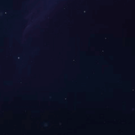
首页
上页
1
下页
尾
业园区西溪路1号
扫码在线询价
（王凯）