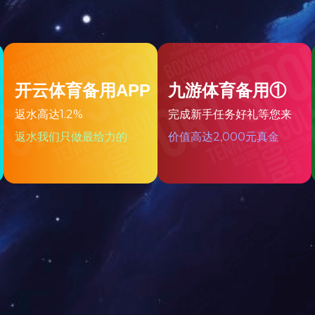
电机热套炉
2020/03/06
VPI电机浸漆固化炉车间
2020/03/06