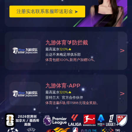

非标设备

控制系统

配套装置

纺织烘干机

环保处理设备
电力行业固化炉