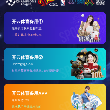
大型老化烘房
带观察窗高温烘箱
料粘结烘干身产线
汽车橡胶二次硫化烘房