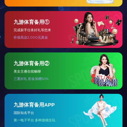
真空玻璃隔热固化烘房
真空烘箱
首页
上页
1
下页
尾页
共有6条
快速导航
首页
产品中心
成功案例
资讯中心