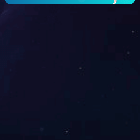
技术支持
关于博骏
乐动（中国）
乐动（中国）
地址：宁波市象山县泗洲头镇工业园区西溪路1号
邮编：315724
联系人：王 凯 135-6789-0195
邮箱：nbbjoven@126.com