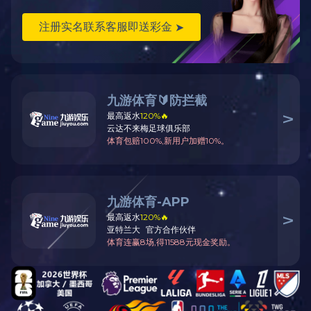

非标设备

控制系统

配套装置

纺织烘干机

环保处理设备
非标设备