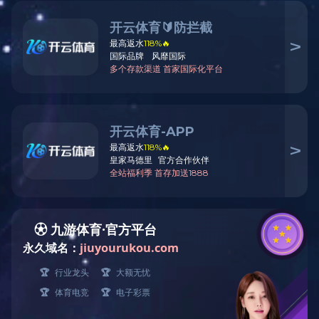

复合材料行业固化炉

电机行业固化炉

摩擦材料行业固化炉

电力行业固化炉

树脂砂轮行业固化炉

高温炉

乐动在线官网

电子元器件烘箱

全不锈钢系列