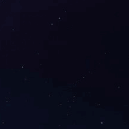
燃气热风循环烘房
20
21
22
下页
尾页
共有196条