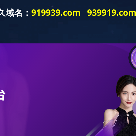
关于博骏
乐动（中国）