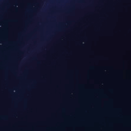
蜂窝复合材料烘干房
复材大型固化烘房
首页
上页
1
2
3
4
5
6
...