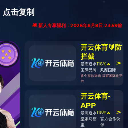
nbbjoven@126.com
中文版
|
English