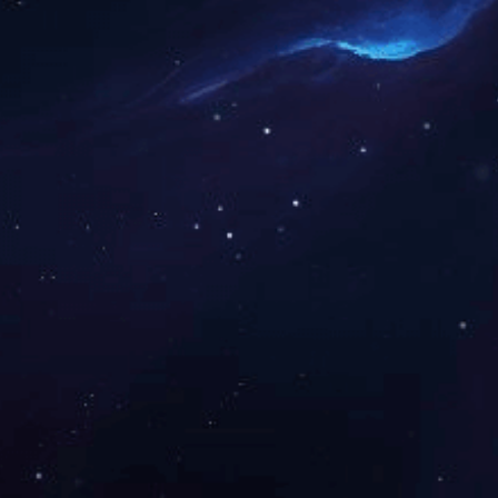

纺织烘干机

环保处理设备
快速导航
乐动（中国）